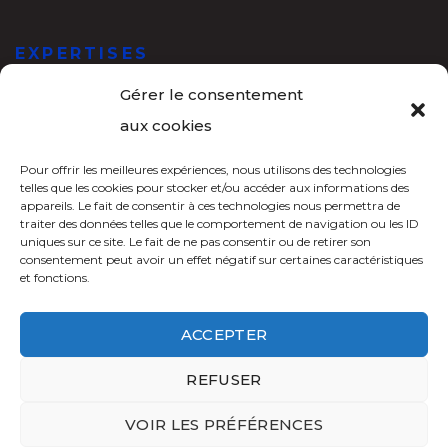
EXPERTISES
Gérer le consentement
Eclairage Public
aux cookies
Détection des Réseaux Souterrains
Pour offrir les meilleures expériences, nous utilisons des technologies
BT – HT Aériens Souterrains
telles que les cookies pour stocker et/ou accéder aux informations des
appareils. Le fait de consentir à ces technologies nous permettra de
Assistance à maitrise d’ouvrage
traiter des données telles que le comportement de navigation ou les ID
Etudes techniques – Réseaux électriques
uniques sur ce site. Le fait de ne pas consentir ou de retirer son
consentement peut avoir un effet négatif sur certaines caractéristiques
et fonctions.
ACCEPTER
REFUSER
VOIR LES PRÉFÉRENCES
BetcO Ingénierie © 2024 site réalisé par
innovation conseil